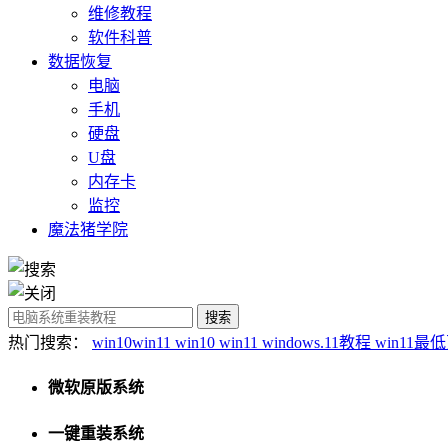
维修教程
软件科普
数据恢复
电脑
手机
硬盘
U盘
内存卡
监控
魔法猪学院
热门搜索：
win10win11
win10
win11
windows.11教程
win11
微软原版系统
一键重装系统