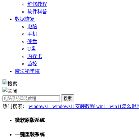
维修教程
软件科普
数据恢复
电脑
手机
硬盘
U盘
内存卡
监控
魔法猪学院
热门搜索：
windows11
windows11安装教程
win11
win11怎么退回
微软原版系统
一键重装系统