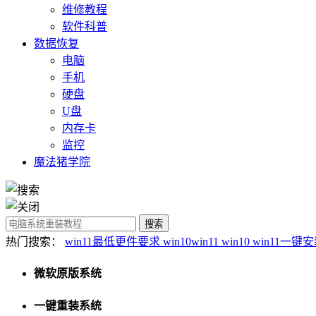
维修教程
软件科普
数据恢复
电脑
手机
硬盘
U盘
内存卡
监控
魔法猪学院
热门搜索：
win11最低更件要求
win10win11
win10
win11一键
微软原版系统
一键重装系统