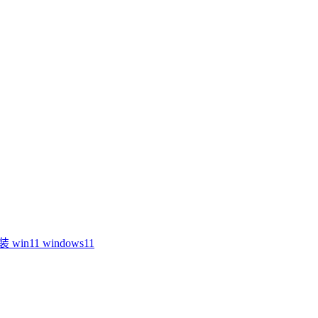
安装
win11
windows11