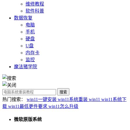
维修教程
软件科普
数据恢复
电脑
手机
硬盘
U盘
内存卡
监控
魔法猪学院
热门搜索：
win11一键安装
win11系统重装
win11
win11系统下
载
win11最低更件要求
win11怎么升级
微软原版系统