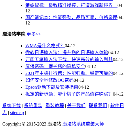
狼蛛鼠标：极致精准操控，打造游戏新境界！
04-
12
国产笔记本：性能强劲，品质可靠，价格亲民
04-
12
魔法猪学院
更多>>
WMA是什么格式？
04-12
微软日语输入法：提升您的日语输入体验
04-12
万能五笔输入法下载，快速高效的输入利器
04-12
屏保密码：保护您的隐私安全
04-12
2021年主板排行榜：性能强劲、稳定可靠的
04-12
如何安全地修改QQ密码
04-12
Epson驱动下载及安装指南
04-12
拟定的新标题：哪个牌子的产品值得购买？
04-12
系统下载
|
系统重装
|
重装教程
|
关于我们
|
联系我们
|
软件日
志
|
sitemap
|
Copyright
©
2015-2023
魔法猪
魔法猪系统重装大师