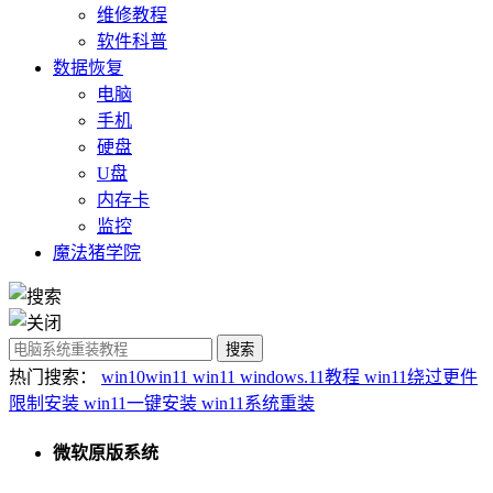
维修教程
软件科普
数据恢复
电脑
手机
硬盘
U盘
内存卡
监控
魔法猪学院
热门搜索：
win10win11
win11
windows.11教程
win11绕过更件
限制安装
win11一键安装
win11系统重装
微软原版系统