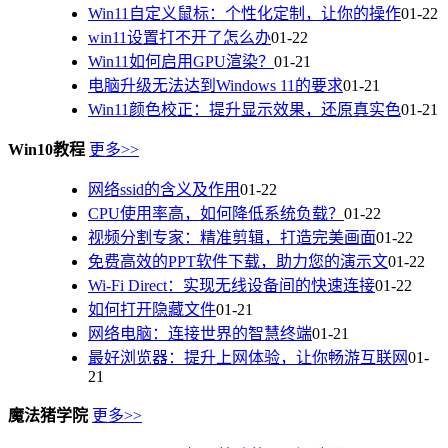
Win11自定义鼠标：个性化定制，让你的操作
01-22
win11设置打不开了怎么办
01-22
Win11如何启用GPU渲染？
01-21
电脑升级无法达到Windows 11的要求
01-21
Win11颜色校正：提升显示效果，还原真实色
01-21
Win10教程
更多>>
网络ssid的含义及作用
01-22
CPU使用率高，如何降低系统负载？
01-22
视频分割专家：精准剪辑，打造完美画面
01-22
免费高效的PPT软件下载，助力您的演示文
01-22
Wi-Fi Direct：实现无线设备间的快速连接
01-22
如何打开隐藏文件
01-21
网络电脑：连接世界的智慧终端
01-21
最好浏览器：提升上网体验，让你畅游互联网
01-
21
魔法猪学院
更多>>