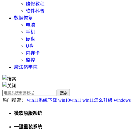
维修教程
软件科普
数据恢复
电脑
手机
硬盘
U盘
内存卡
监控
魔法猪学院
热门搜索：
win11系统下载
win10win11
win11怎么升级
window
微软原版系统
一键重装系统