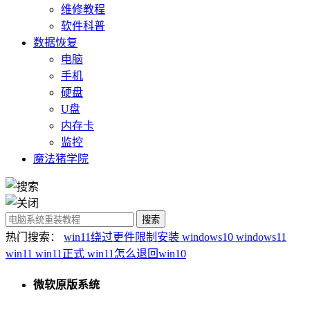
维修教程
软件科普
数据恢复
电脑
手机
硬盘
U盘
内存卡
监控
魔法猪学院
热门搜索：
win11绕过更件限制安装
windows10
windows11
win11
win11正式
win11怎么退回win10
微软原版系统