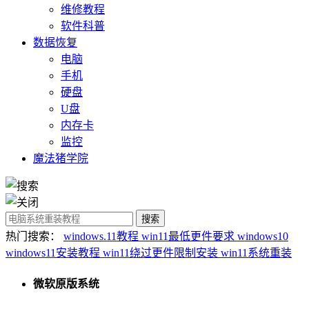
维修教程
软件科普
数据恢复
电脑
手机
硬盘
U盘
内存卡
监控
魔法猪学院
热门搜索：
windows.11教程
win11最低更件要求
windows10
windows11安装教程
win11绕过更件限制安装
win11系统重装
微软原版系统