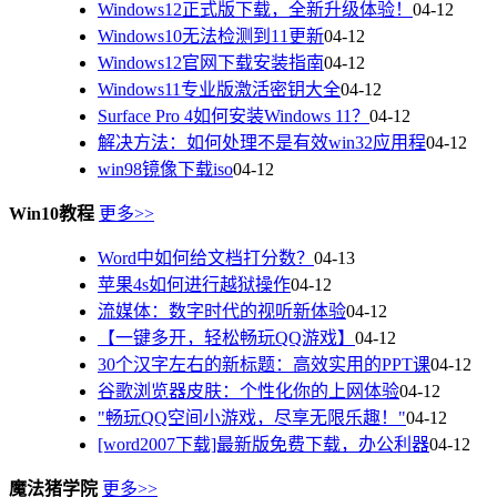
Windows12正式版下载，全新升级体验！
04-12
Windows10无法检测到11更新
04-12
Windows12官网下载安装指南
04-12
Windows11专业版激活密钥大全
04-12
Surface Pro 4如何安装Windows 11？
04-12
解决方法：如何处理不是有效win32应用程
04-12
win98镜像下载iso
04-12
Win10教程
更多>>
Word中如何给文档打分数？
04-13
苹果4s如何进行越狱操作
04-12
流媒体：数字时代的视听新体验
04-12
【一键多开，轻松畅玩QQ游戏】
04-12
30个汉字左右的新标题：高效实用的PPT课
04-12
谷歌浏览器皮肤：个性化你的上网体验
04-12
"畅玩QQ空间小游戏，尽享无限乐趣！"
04-12
[word2007下载]最新版免费下载，办公利器
04-12
魔法猪学院
更多>>