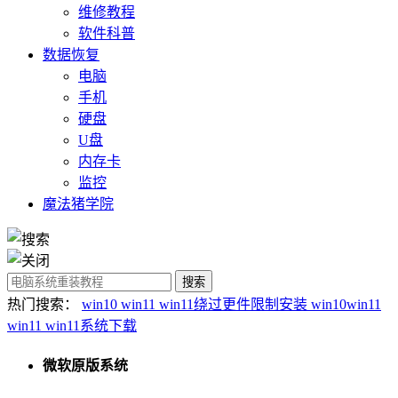
维修教程
软件科普
数据恢复
电脑
手机
硬盘
U盘
内存卡
监控
魔法猪学院
热门搜索：
win10
win11
win11绕过更件限制安装
win10win11
win11
win11系统下载
微软原版系统