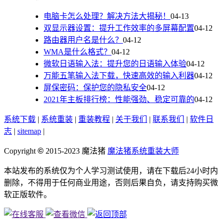
电脑卡怎么处理？解决方法大揭秘！
04-13
双显示器设置：提升工作效率的多屏幕配置
04-12
路由器用户名是什么？
04-12
WMA是什么格式？
04-12
微软日语输入法：提升您的日语输入体验
04-12
万能五笔输入法下载，快速高效的输入利器
04-12
屏保密码：保护您的隐私安全
04-12
2021年主板排行榜：性能强劲、稳定可靠的
04-12
系统下载
|
系统重装
|
重装教程
|
关于我们
|
联系我们
|
软件日
志
|
sitemap
|
Copyright
©
2015-2023
魔法猪
魔法猪系统重装大师
本站发布的系统仅为个人学习测试使用，请在下载后24小时内
删除，不得用于任何商业用途，否则后果自负，请支持购买微
软正版软件。